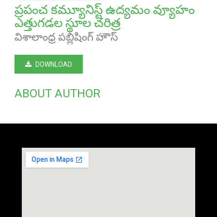
ప్రపంచ కమ్యూనిస్ట్ ఉద్యమం వ్యూహం
ఎత్తుగడల స్థూల చరిత్ర
విశాలాంధ్ర పబ్లిషింగ్ హౌస్
DOWNLOAD
ABOUT AUTHOR