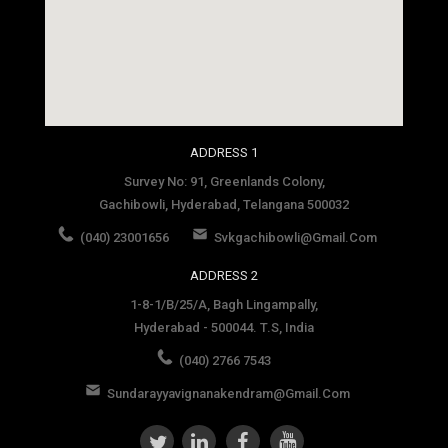
social media site template
ADDRESS 1
Survey No: 91, Greenlands Colony,
Gachibowli, Hyderabad, Telangana 500032
(040) 23001656
Svkgachibowli@gmail.com
ADDRESS 2
1-8-1/B/25/A, Bagh Lingampally,
Hyderabad - 500044. T.S, India
(040) 2766 7543
Sundarayyavignanakendram@gmail.com