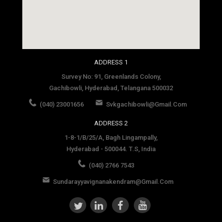
social media site template
ADDRESS 1
Survey No: 91, Greenlands Colony,
Gachibowli, Hyderabad, Telangana 500032
(040) 23001656
Svkgachibowli@gmail.com
ADDRESS 2
1-8-1/B/25/A, Bagh Lingampally,
Hyderabad - 500044. T.S, India
(040) 2766 7543
Sundarayyavignanakendram@gmail.com