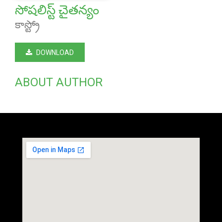
సోషలిస్ట్ చైతన్యం
కాస్ట్రో
DOWNLOAD
ABOUT AUTHOR